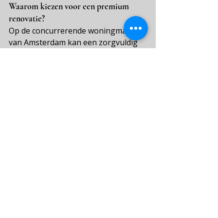
Waarom kiezen voor een premium 
renovatie?
Op de concurrerende woningmarkt 
van Amsterdam kan een zorgvuldig 
gerenoveerde woning de 
verkoopwaarde aanzienlijk 
verhogen. Kopers zijn bereid om 
hoge prijzen te betalen voor een 
goed uitgevoerd interieur, vooral 
wanneer deze eco-upgrades en 
slimme technologieën omvat. Of u nu 
uw eigen woonruimte moderniseert 
of de waarde op lange termijn 
verhoogt, een hoogwaardige 
renovatie is een toekomstbestendige 
investering.
Met Tommy's Service profiteren 
huiseigenaren van een soepel 
proces, persoonlijk ontwerp en 